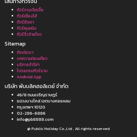
เส้นทางทัวร์จีน
ทัวร์จางเจียเจี้ย
ทัวร์เซี่ยงไฮ้
ทัวร์ซัวเถา
ทัวร์คุนหมิง
ทัวร์จิ่วจ้ายโกว
Sitemap
ติดต่อเรา
บทความท่องเที่ยว
บริการทำวีซ่า
โปรแกรมทัวร์รวม
Android App
บริษัท พับบลิคฮอลิเดย์ จำกัด
46/8 ถนนเจริญราษฎร์
แขวงบางโคล่ เขตบางคอแหลม
กรุงเทพฯ 10120
02-286-6886
info@pb8888.com
@ Public Holiday Co.,Ltd , All rights reserved