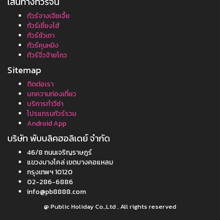
เส้นทางทัวร์จีน
ทัวร์จางเจียเจี้ย
ทัวร์เซี่ยงไฮ้
ทัวร์ซัวเถา
ทัวร์คุนหมิง
ทัวร์จิ่วจ้ายโกว
Sitemap
ติดต่อเรา
บทความท่องเที่ยว
บริการทำวีซ่า
โปรแกรมทัวร์รวม
Android App
บริษัท พับบลิคฮอลิเดย์ จำกัด
46/8 ถนนเจริญราษฎร์
แขวงบางโคล่ เขตบางคอแหลม
กรุงเทพฯ 10120
02-286-6886
info@pb8888.com
@ Public Holiday Co.,Ltd , All rights reserved