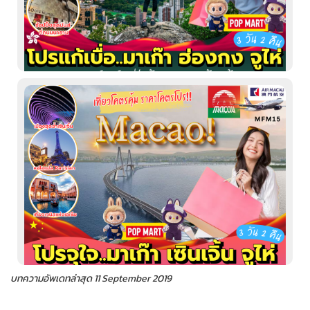
บทความอัพเดทล่าสุด 11 September 2019