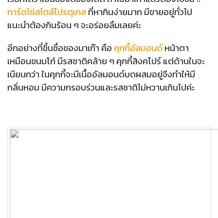
ทาร์ตไข่สไตล์โปรตุเกส
ที่หากินง่ายมาก มีขายอยู่ทั่วไป
แนะนำต้องกินร้อน ๆ จะอร่อยลืมเลยค่ะ
อีกอย่างที่ขึ้นชื่อของมาเก๊า คือ
คุกกี้อัลมอนด์
หน้าตา
เหมือนขนมโก๋ มีรสชาติคล้าย ๆ คุกกี้สิงคโปร์ แต่ด้านในจะ
เนียนกว่า ในคุกกี้จะมีเนื้ออัลมอนด์บดผสมอยู่จึงทำให้มี
กลิ่นหอม มีความกรอบร่วนและรสชาติไม่หวานเกินไปค่ะ