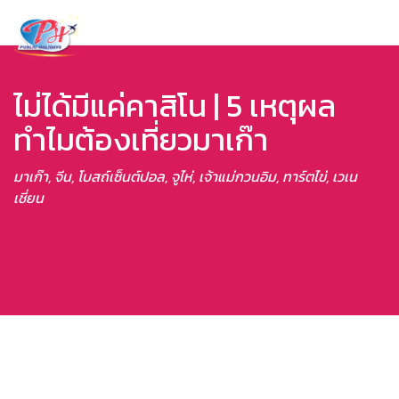
ไม่ได้มีแค่คาสิโน | 5 เหตุผล
ทำไมต้องเที่ยวมาเก๊า
มาเก๊า, จีน, โบสถ์เซ็นต์ปอล, จูไห่, เจ้าแม่กวนอิม, ทาร์ตไข่, เวเน
เชี่ยน