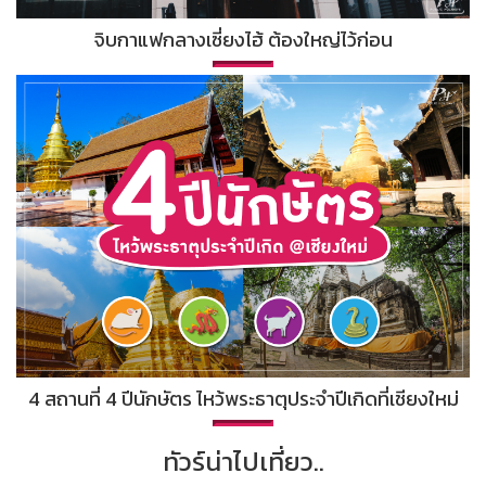
จิบกาแฟกลางเซี่ยงไฮ้ ต้องใหญ่ไว้ก่อน
4 สถานที่ 4 ปีนักษัตร ไหว้พระธาตุประจำปีเกิดที่เชียงใหม่
ทัวร์น่าไปเที่ยว..