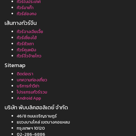
ทัวร์ในประเทศ
ทัวร์มาเก๊า
ทัวร์ฮ่องกง
เส้นทางทัวร์จีน
ทัวร์จางเจียเจี้ย
ทัวร์เซี่ยงไฮ้
ทัวร์ซัวเถา
ทัวร์คุนหมิง
ทัวร์จิ่วจ้ายโกว
Sitemap
ติดต่อเรา
บทความท่องเที่ยว
บริการทำวีซ่า
โปรแกรมทัวร์รวม
Android App
บริษัท พับบลิคฮอลิเดย์ จำกัด
46/8 ถนนเจริญราษฎร์
แขวงบางโคล่ เขตบางคอแหลม
กรุงเทพฯ 10120
02-286-6886