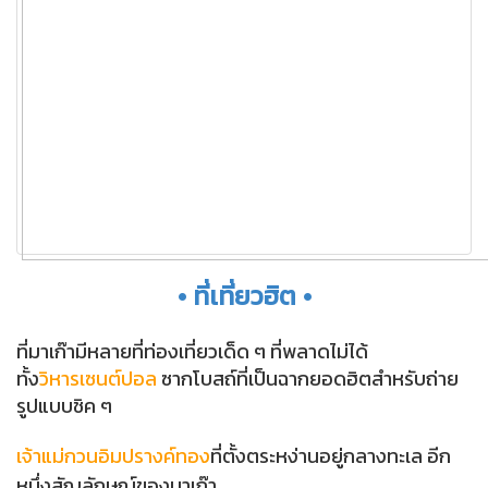
• ที่เที่ยวฮิต •
ที่มาเก๊ามีหลายที่ท่องเที่ยวเด็ด ๆ ที่พลาดไม่ได้
ทั้ง
วิหารเซนต์ปอล
ซากโบสถ์ที่เป็นฉากยอดฮิตสำหรับถ่าย
รูปแบบชิค ๆ
เจ้าแม่กวนอิมปรางค์ทอง
ที่ตั้งตระหง่านอยู่กลางทะเล อีก
หนึ่งสัญลักษณ์ของมาเก๊า