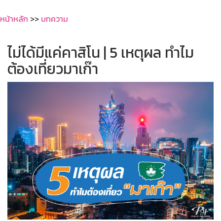
หน้าหลัก
>>
บทความ
ไม่ได้มีแค่คาสิโน | 5 เหตุผล ทำไม
ต้องเที่ยวมาเก๊า