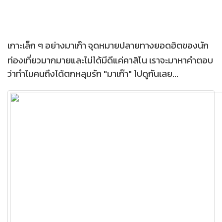
เกาะเล็ก ๆ อย่างมาเก๊า จุดหมายปลายทางยอดฮิตของนัก
ท่องเที่ยวมากมายและไม่ได้มีดีแค่คาสิโน เราจะมาหาคำตอบ
ว่าทำไมคนถึงได้ตกหลุมรัก "มาเก๊า" ไปดูกันเลย...