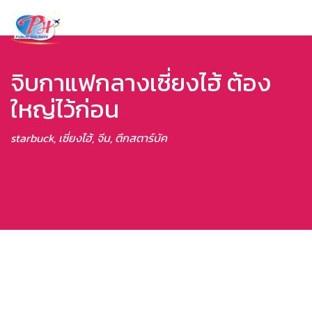
จิบกาแฟกลางเซี่ยงไฮ้ ต้อง
ใหญ่ไว้ก่อน
starbuck, เซี่ยงไฮ้, จีน, ตึกสตาร์บัค