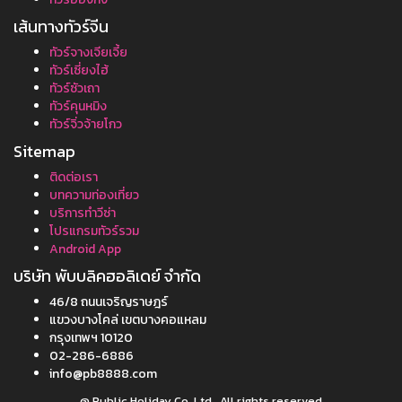
เส้นทางทัวร์จีน
ทัวร์จางเจียเจี้ย
ทัวร์เซี่ยงไฮ้
ทัวร์ซัวเถา
ทัวร์คุนหมิง
ทัวร์จิ่วจ้ายโกว
Sitemap
ติดต่อเรา
บทความท่องเที่ยว
บริการทำวีซ่า
โปรแกรมทัวร์รวม
Android App
บริษัท พับบลิคฮอลิเดย์ จำกัด
46/8 ถนนเจริญราษฎร์
แขวงบางโคล่ เขตบางคอแหลม
กรุงเทพฯ 10120
02-286-6886
info@pb8888.com
@ Public Holiday Co.,Ltd , All rights reserved