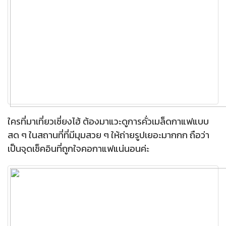
ใครที่มาเที่ยวเซี่ยงไฮ้ ต้องมาแวะดูการคั่วเมล็ดกาแฟแบบ
สด ๆ ในสถานที่ที่มีมุมสวย ๆ ให้ถ่ายรูปเยอะมากกก ถือว่า
เป็นจุดเช็คอินที่ถูกใจคอกาแฟแน่นอนค่ะ