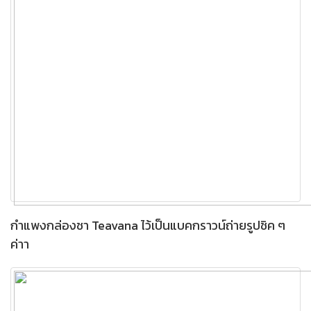
กำแพงกล่องชา Teavana ไว้เป็นแบคกราวน์ถ่ายรูปชิค ๆ
ค่าา